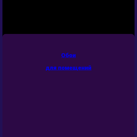
Студия оформления интерьера и его
предметов при помощи цифровой
печати
Обои
для помещений